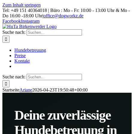
Zum Inhalt springen
Tel: +49 151 40364018 | Büro : Mo - Fr: 10:00 - 13:00 Uhr & Mo -
Do 16:00 -18:00 Uhr
|
office@dogworkz.de
Facebook
Instagram
Suche nach:
Hundebetreuung
Preise
Kontakt
Suche nach:
Startseite
Ariane
2026-04-23T19:50:48+00:00
Deine zuverlässige
Hunde­betreuung in